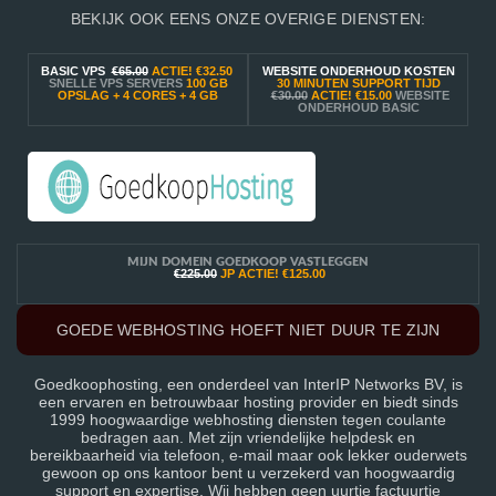
BEKIJK OOK EENS ONZE OVERIGE DIENSTEN:
BASIC VPS
€65.00
ACTIE!
€32.50
WEBSITE ONDERHOUD KOSTEN
SNELLE VPS SERVERS
100 GB
30 MINUTEN SUPPORT TIJD
OPSLAG + 4 CORES + 4 GB
€30.00
ACTIE!
€15.00
WEBSITE
ONDERHOUD BASIC
MIJN DOMEIN GOEDKOOP VASTLEGGEN
€225.00
JP ACTIE!
€125.00
GOEDE WEBHOSTING HOEFT NIET DUUR TE ZIJN
Goedkoophosting, een onderdeel van InterIP Networks BV, is
een ervaren en betrouwbaar hosting provider en biedt sinds
1999 hoogwaardige webhosting diensten tegen coulante
bedragen aan. Met zijn vriendelijke helpdesk en
bereikbaarheid via telefoon, e-mail maar ook lekker ouderwets
gewoon op ons kantoor bent u verzekerd van hoogwaardig
support en expertise. Wij hebben geen uurtje factuurtje