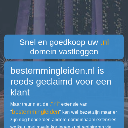
Snel en goedkoop uw
.nl
domein vastleggen
bestemmingleiden.nl
is
reeds geclaimd voor een
klant
."nl"
Maar treur niet, de
extensie van
bestemmingleiden
"
" kan wel bezet zijn maar er
zijn nog honderden andere domeinnaam extensies
welke u met royale kortingen kunt registreren via